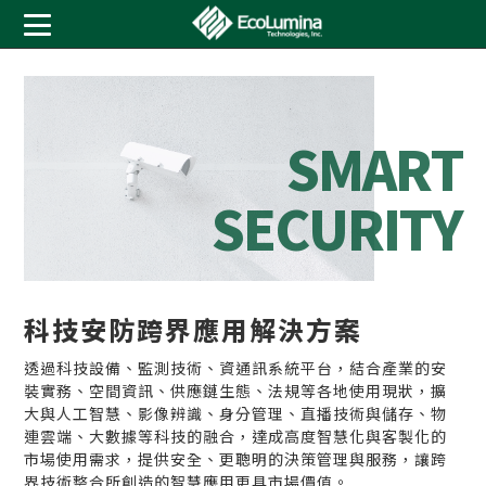
S
M
A
R
T
S
E
C
U
R
I
T
Y
科技安防跨界應用解決方案
透過科技設備、監測技術、資通訊系統平台，結合產業的安
裝實務、空間資訊、供應鏈生態、法規等各地使用現狀，擴
大與人工智慧、影像辨識、身分管理、直播技術與儲存、物
連雲端、大數據等科技的融合，達成高度智慧化與客製化的
市場使用需求，提供安全、更聰明的決策管理與服務，讓跨
界技術整合所創造的智慧應用更具市場價值。