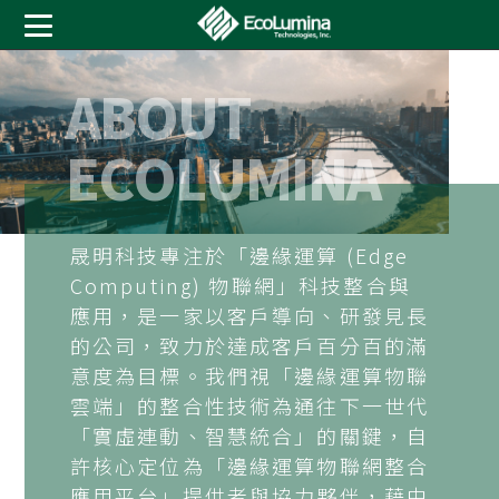
A
B
O
U
T
E
C
O
L
U
M
I
N
A
晟明科技專注於「邊緣運算 (Edge
Computing) 物聯網」科技整合與
應用，是一家以客戶導向、研發見長
的公司，致力於達成客戶百分百的滿
意度為目標。我們視「邊緣運算物聯
雲端」的整合性技術為通往下一世代
「實虛連動、智慧統合」的關鍵，自
許核心定位為「邊緣運算物聯網整合
應用平台」提供者與協力夥伴，藉由