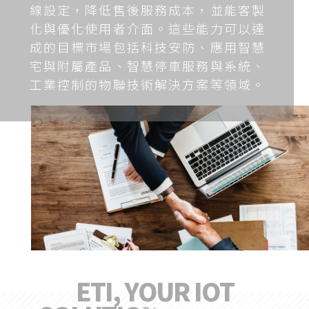
線設定，降低售後服務成本，並能客製
化與優化使用者介面。這些能力可以達
成的目標市場包括科技安防、應用智慧
宅與附屬產品、智慧停車服務與系統、
工業控制的物聯技術解決方案等領域。
E
T
I
,
Y
O
U
R
I
O
T